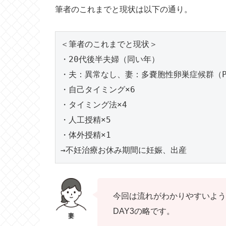
筆者のこれまでと現状は以下の通り。
＜筆者のこれまでと現状＞
・20代後半夫婦（同い年）
・夫：異常なし、妻：多嚢胞性卵巣症候群（P
・自己タイミング×6
・タイミング法×4
・人工授精×5
・体外授精×1
→不妊治療お休み期間に妊娠、出産
今回は流れがわかりやすいよう
DAY3の略です。