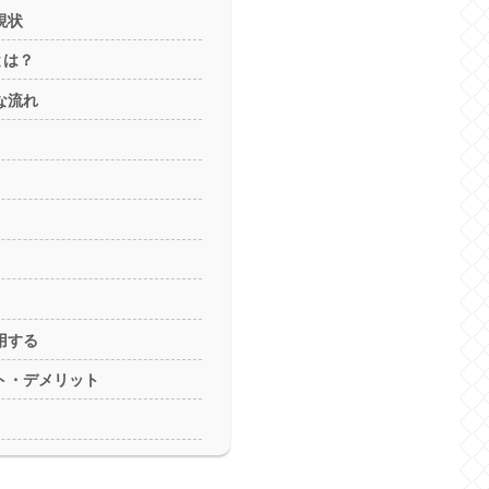
現状
とは？
な流れ
用する
ト・デメリット