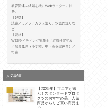
教育関連→結婚を機にWebライターに転
身。
【趣味】
読書／カメラ／カフェ巡り、水族館巡りな
ど
【資格】
WEBライティング実務士／紅茶検定初級
／教員免許（小学校、中・高保健体育）／
司書
人気記事
【2025年】マニアが選
ぶ！スタンダードプロダ
クツのおすすめ品。人気
商品からリピ買い商品ま
で