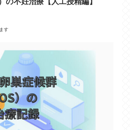
S）の不妊治療【人工授精編】
います